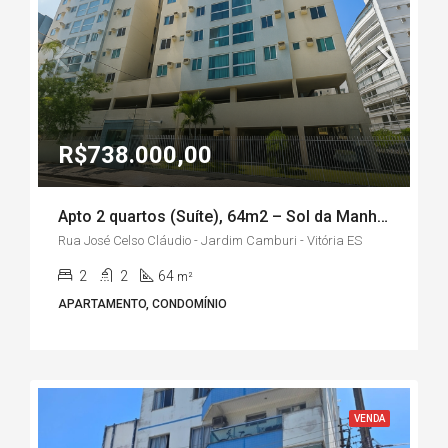
R$738.000,00
Apto 2 quartos (Suíte), 64m2 – Sol da Manhã, Bairro Jardim Camburi/Vitória-ES
Rua José Celso Cláudio - Jardim Camburi - Vitória ES
2
2
64
m²
APARTAMENTO, CONDOMÍNIO
VENDA