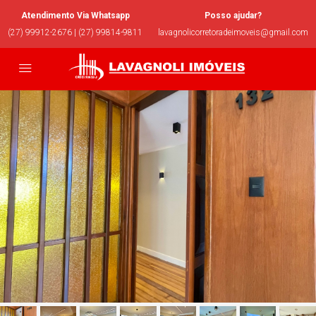
Atendimento Via Whatsapp
Posso ajudar?
(27) 99912-2676 | (27) 99814-9811
lavagnolicorretoradeimoveis@gmail.com