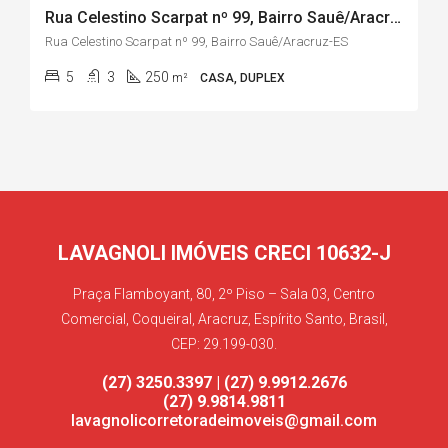
Rua Celestino Scarpat nº 99, Bairro Sauê/Aracruz-ES
Rua Celestino Scarpat nº 99, Bairro Sauê/Aracruz-ES
5
3
250
m²
CASA, DUPLEX
LAVAGNOLI IMÓVEIS CRECI 10632-J
Praça Flamboyant, 80, 2º Piso – Sala 03, Centro
Comercial, Coqueiral, Aracruz, Espírito Santo, Brasil,
CEP: 29.199-030.
(27) 3250.3397 | (27) 9.9912.2676
(27) 9.9814.9811
lavagnolicorretoradeimoveis@gmail.com