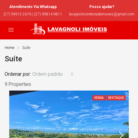
Atendimento Via Whatsapp
Posso ajudar?
(27) 99912-2676 | (27) 99814-9811
lavagnolicorretoradeimoveis@gmail.com
Home
Suíte
Suíte
Ordenar por:
Ordem padrão
9 Properties
VENDA
DESTAQUE