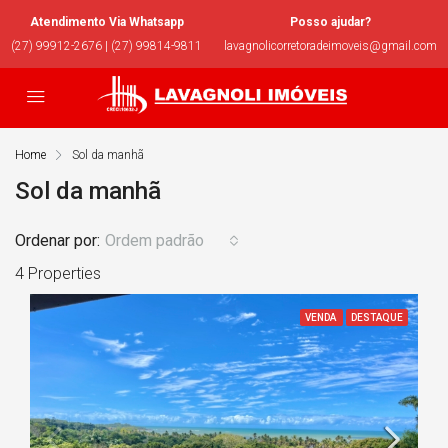
Atendimento Via Whatsapp
Posso ajudar?
(27) 99912-2676 | (27) 99814-9811
lavagnolicorretoradeimoveis@gmail.com
Home
Sol da manhã
Sol da manhã
Ordenar por:
Ordem padrão
4 Properties
VENDA
DESTAQUE