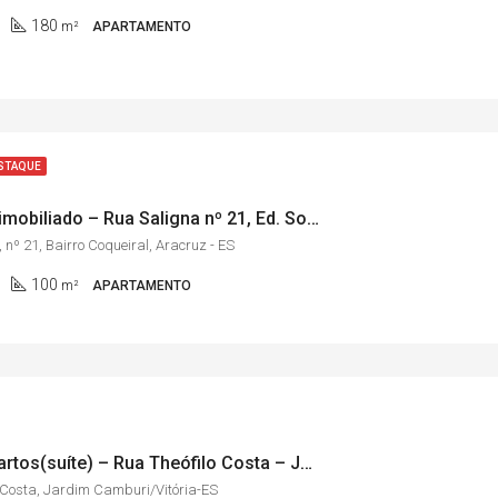
180
m²
APARTAMENTO
STAQUE
Apto semimobiliado – Rua Saligna nº 21, Ed. Solar Atlântico, Bairro Coqueiral/Aracruz-ES
 nº 21, Bairro Coqueiral, Aracruz - ES
100
m²
APARTAMENTO
Apto 2 quartos(suíte) – Rua Theófilo Costa – Jardim Camburi/Vitória-ES
 Costa, Jardim Camburi/Vitória-ES