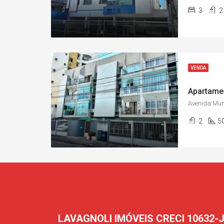
3
2
VENDA
Avenida Muni
2
5
LAVAGNOLI IMÓVEIS CRECI 10632-