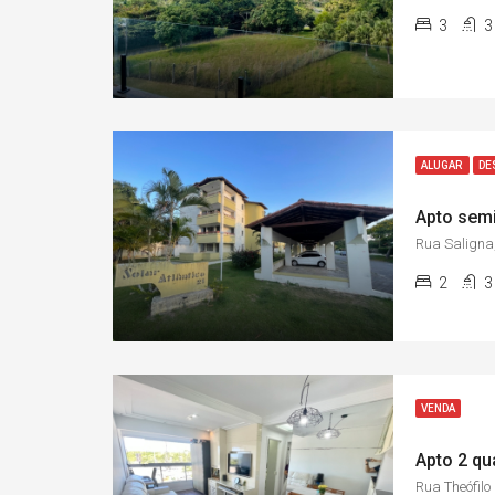
3
3
ALUGAR
DE
Rua Saligna,
2
3
VENDA
Rua Theófilo