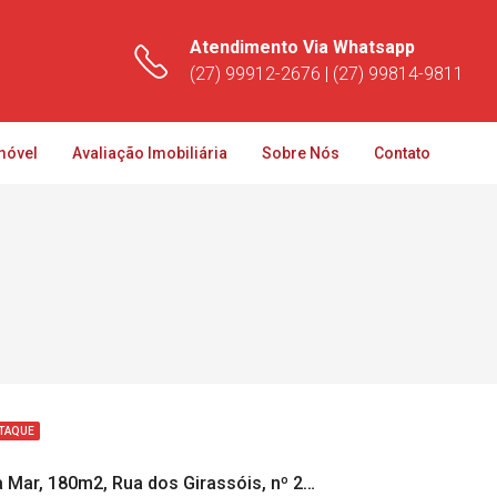
Atendimento Via Whatsapp
(27) 99912-2676 | (27) 99814-9811
móvel
Avaliação Imobiliária
Sobre Nós
Contato
TAQUE
Apto Vista Mar, 180m2, Rua dos Girassóis, nº 20, Ed. Piraqueaçu, Coqueiral de Aracruz-ES