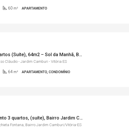
60
m²
APARTAMENTO
Apto 2 quartos (Suíte), 64m2 – Sol da Manhã, Bairro Jardim Camburi/Vitória-ES
so Cláudio - Jardim Camburi - Vitória ES
64
m²
APARTAMENTO, CONDOMÍNIO
Apartamento 3 quartos, (suíte), Bairro Jardim Camburi – Vitória ES
chieta Fontana, Bairro Jardim Camburi/Vitória-ES