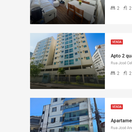
2
2
VENDA
Rua José Cel
2
2
VENDA
Rua José An