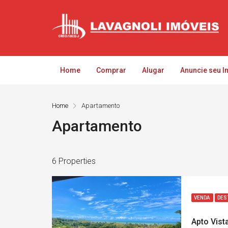
Home
Comprar
Alugar
Anuncie seu I
Home
Apartamento
Apartamento
6 Properties
VENDA
DES