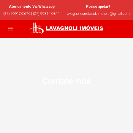
Atendimento Via Whatsapp
Posso ajudar?
(27) 99912-2676 | (27) 99814-9811
lavagnolicorretoradeimoveis@gmail.com
Contate-nos