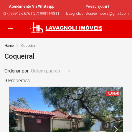
Atendimento Via Whatsapp
Posso ajudar?
(27) 99912-2676 | (27) 99814-9811
lavagnolicorretoradeimoveis@gmail.com
Home
Coqueiral
Coqueiral
Ordenar por:
Ordem padrão
9 Properties
ALUGAR