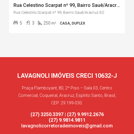
Rua Celestino Scarpat nº 99, Bairro Sauê/Aracruz-ES
Rua Celestino Scarpat nº 99, Bairro Sauê/Aracruz-ES
5
3
250
m²
CASA, DUPLEX
LAVAGNOLI IMÓVEIS CRECI 10632-J
Praça Flamboyant, 80, 2º Piso – Sala 03, Centro
Comercial, Coqueiral, Aracruz, Espírito Santo, Brasil,
CEP: 29.199-030.
(27) 3250.3397 | (27) 9.9912.2676
(27) 9.9814.9811
lavagnolicorretoradeimoveis@gmail.com