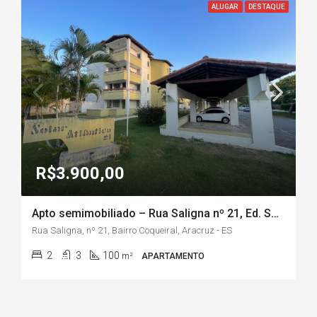
ALUGAR
DESTAQUE
R$3.900,00
Apto semimobiliado – Rua Saligna nº 21, Ed. Solar Atlântico, Bairro Coqueiral/Aracruz-ES
Rua Saligna, nº 21, Bairro Coqueiral, Aracruz - ES
2
3
100
m²
APARTAMENTO