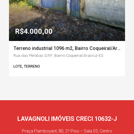
R$4.000,00
Terreno industrial 1096 m2, Bairro Coqueiral/Aracruz-ES
Rua das Perobas S/Nº, Bairro Coqueiral/Aracruz-ES
LOTE, TERRENO
LAVAGNOLI IMÓVEIS CRECI 10632-J
Praça Flamboyant, 80, 2º Piso – Sala 03, Centro