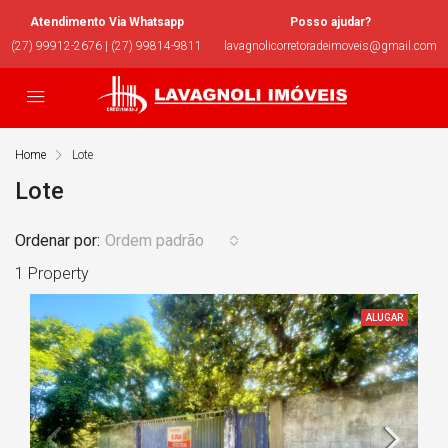
Atendimento Via Whatsapp
Posso ajudar?
(27) 99912-2676 | (27) 99814-9811
lavagnolicorretoradeimoveis@gmail.com
Home
Lote
Lote
Ordenar por:
Ordem padrão
1 Property
ALUGAR