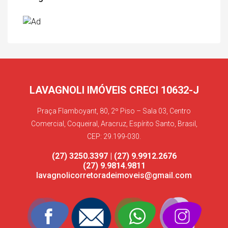
LAVAGNOLI IMÓVEIS CRECI 10632-J
Praça Flamboyant, 80, 2º Piso – Sala 03, Centro
Comercial, Coqueiral, Aracruz, Espírito Santo, Brasil,
CEP: 29.199-030.
(27) 3250.3397 | (27) 9.9912.2676
(27) 9.9814.9811
lavagnolicorretoradeimoveis@gmail.com