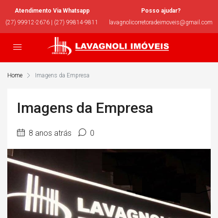
Atendimento Via Whatsapp
Posso ajudar?
(27) 99912-2676 | (27) 99814-9811
lavagnolicorretoradeimoveis@gmail.com
Home
Imagens da Empresa
Imagens da Empresa
8 anos atrás
0