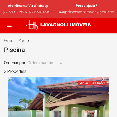
Atendimento Via Whatsapp
Posso ajudar?
(27) 99912-2676 | (27) 99814-9811
lavagnolicorretoradeimoveis@gmail.com
Home
Piscina
Piscina
Ordenar por:
Ordem padrão
2 Properties
VENDA
DESTAQUE