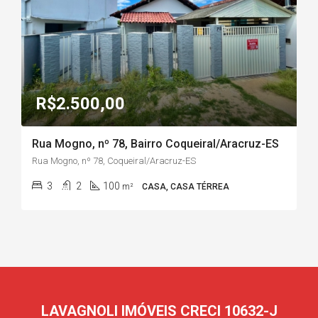
R$2.500,00
Rua Mogno, nº 78, Bairro Coqueiral/Aracruz-ES
Rua Mogno, nº 78, Coqueiral/Aracruz-ES
3
2
100
m²
CASA, CASA TÉRREA
LAVAGNOLI IMÓVEIS CRECI 10632-J