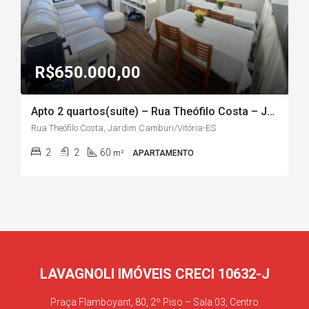
R$650.000,00
Apto 2 quartos(suíte) – Rua Theófilo Costa – Jardim Camburi/Vitória-ES
Rua Theófilo Costa, Jardim Camburi/Vitória-ES
2
2
60
m²
APARTAMENTO
LAVAGNOLI IMÓVEIS CRECI 10632-J
Praça Flamboyant, 80, 2º Piso – Sala 03, Centro