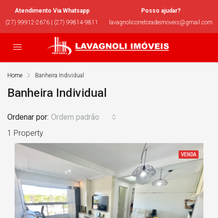
Atendimento Via Whatsapp
Posso ajudar?
(27) 99912-2676 | (27) 99814-9811
lavagnolicorretoradeimoveis@gmail.com
Home
Banheira Individual
Banheira Individual
Ordenar por:
Ordem padrão
1 Property
VENDA