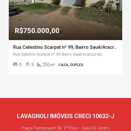
R$750.000,00
Rua Celestino Scarpat nº 99, Bairro Sauê/Aracruz-ES
Rua Celestino Scarpat nº 99, Bairro Sauê/Aracruz-ES
5
3
250
m²
CASA, DUPLEX
LAVAGNOLI IMÓVEIS CRECI 10632-J
Praça Flamboyant, 80, 2º Piso – Sala 03, Centro