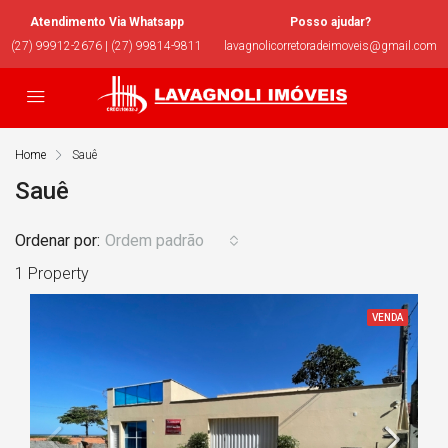
Atendimento Via Whatsapp
Posso ajudar?
(27) 99912-2676 | (27) 99814-9811
lavagnolicorretoradeimoveis@gmail.com
Home
Sauê
Sauê
Ordenar por:
Ordem padrão
1 Property
VENDA