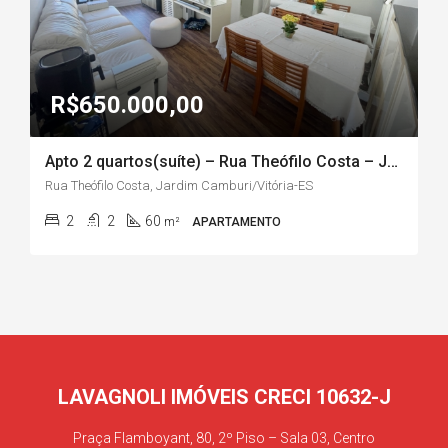
R$650.000,00
Apto 2 quartos(suíte) – Rua Theófilo Costa – Jardim Camburi/Vitória-ES
Rua Theófilo Costa, Jardim Camburi/Vitória-ES
2
2
60
m²
APARTAMENTO
LAVAGNOLI IMÓVEIS CRECI 10632-J
Praça Flamboyant, 80, 2º Piso – Sala 03, Centro