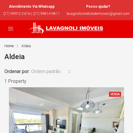
Atendimento Via Whatsapp
Posso ajudar?
(27) 99912-2676 | (27) 99814-9811
lavagnolicorretoradeimoveis@gmail.com
Home
Aldeia
Aldeia
Ordenar por:
Ordem padrão
1 Property
VENDA