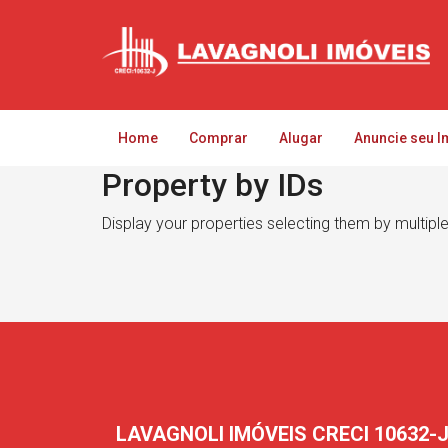
Home
Comprar
Alugar
Anuncie seu I
Property by IDs
Display your properties selecting them by multipl
LAVAGNOLI IMÓVEIS CRECI 10632-