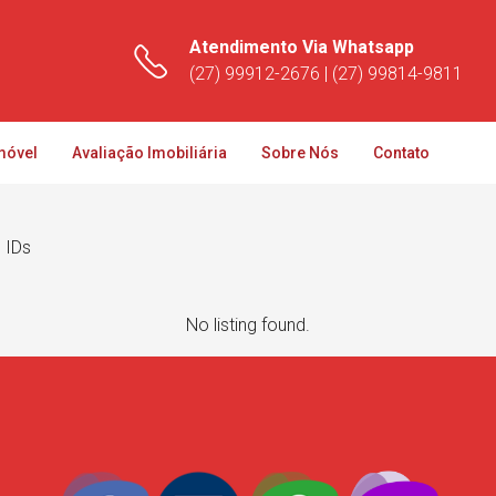
Atendimento Via Whatsapp
(27) 99912-2676 | (27) 99814-9811
móvel
Avaliação Imobiliária
Sobre Nós
Contato
e IDs
No listing found.
J