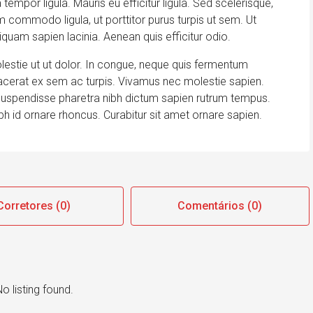
 tempor ligula. Mauris eu efficitur ligula. Sed scelerisque,
commodo ligula, ut porttitor purus turpis ut sem. Ut
iquam sapien lacinia. Aenean quis efficitur odio.
estie ut ut dolor. In congue, neque quis fermentum
placerat ex sem ac turpis. Vivamus nec molestie sapien.
Suspendisse pharetra nibh dictum sapien rutrum tempus.
h id ornare rhoncus. Curabitur sit amet ornare sapien.
Corretores (0)
Comentários (0)
o listing found.