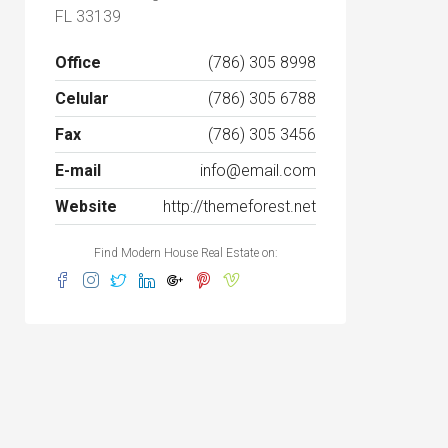
FL 33139
Office
(786) 305 8998
Celular
(786) 305 6788
Fax
(786) 305 3456
E-mail
info@email.com
Website
http://themeforest.net
Find Modern House Real Estate on: