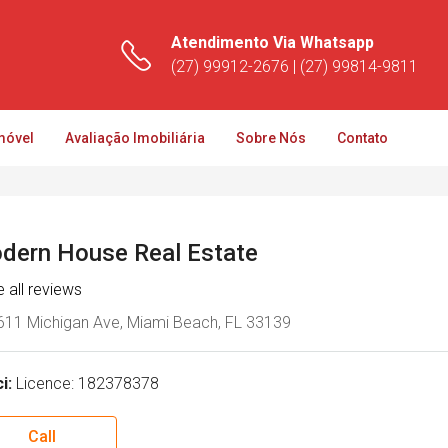
Atendimento Via Whatsapp
(27) 99912-2676 | (27) 99814-9811
móvel
Avaliação Imobiliária
Sobre Nós
Contato
dern House Real Estate
 all reviews
11 Michigan Ave, Miami Beach, FL 33139
i:
Licence: 182378378
Call