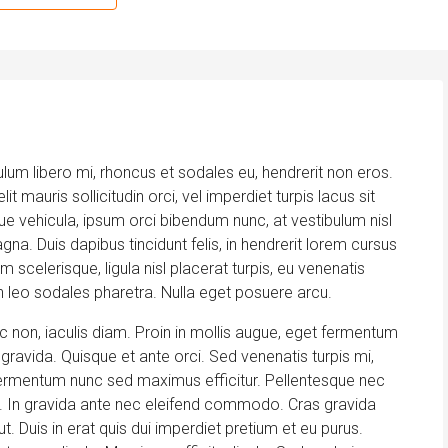
bulum libero mi, rhoncus et sodales eu, hendrerit non eros.
t mauris sollicitudin orci, vel imperdiet turpis lacus sit
ue vehicula, ipsum orci bibendum nunc, at vestibulum nisl
na. Duis dapibus tincidunt felis, in hendrerit lorem cursus
 scelerisque, ligula nisl placerat turpis, eu venenatis
in leo sodales pharetra. Nulla eget posuere arcu.
 non, iaculis diam. Proin in mollis augue, eget fermentum
avida. Quisque et ante orci. Sed venenatis turpis mi,
fermentum nunc sed maximus efficitur. Pellentesque nec
dio. In gravida ante nec eleifend commodo. Cras gravida
ut. Duis in erat quis dui imperdiet pretium et eu purus.