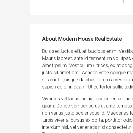
About Modern House Real Estate
Duis sed luctus elit, at faucibus enim. Vesti
Mauris laoreet, ante id fermentum volutpat, eli
amet ipsum. Vestibulum ultrices, ex at cong
justo sit amet orci. Aenean vitae congue mag
sit amet. Quisque dapibus, lorem a vestibulum
sapien dolor in quam. Ut eu tortor sollicitud
Vivamus vel lacus lacinia, condimentum nunc
quam. Donec semper purus ut ante tempus gr
non varius justo scelerisque id. Maecenas 
turpis viverra, cursus ex porta, porttitor o
interdum nisl, vel venenatis nisl consectetur 