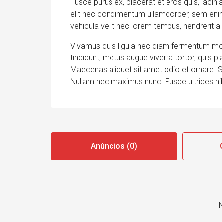
Fusce purus ex, placerat et eros quis, lacinia
elit nec condimentum ullamcorper, sem enim 
vehicula velit nec lorem tempus, hendrerit al
Vivamus quis ligula nec diam fermentum mol
tincidunt, metus augue viverra tortor, quis 
Maecenas aliquet sit amet odio et ornare. 
Nullam nec maximus nunc. Fusce ultrices nib
Anúncios (0)
N