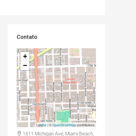
Contato
+
−
Leaflet
| ©
OpenStreetMap
contributors
1611 Michigan Ave, Miami Beach,