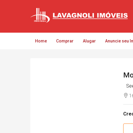
Home
Comprar
Alugar
Anuncie seu I
Mo
See
16
Crec