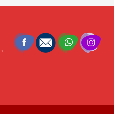
J
EP: