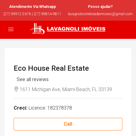
Atendimento Via Whatsapp
Posso ajudar?
(27) 99912-2676 | (27) 99814-9811
lavagnolicorretoradeimoveis@gmail.com
Eco House Real Estate
See all reviews
1611 Michigan Ave, Miami Beach, FL 33139
Creci:
Licence: 182378378
Call